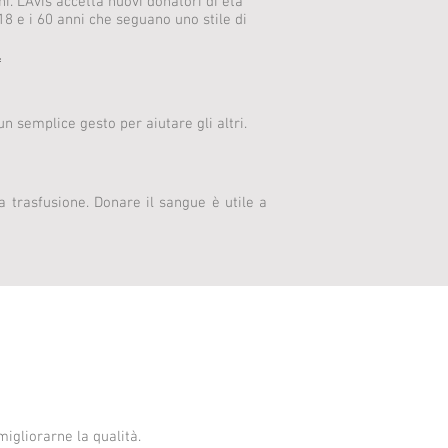
. L’Avis accetta nuovi donatori di età
18 e i 60 anni che seguano uno stile di
.
n semplice gesto per aiutare gli altri.
trasfusione. Donare il sangue è utile a
igliorarne la qualità.