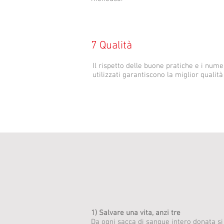
7 Qualità
Il rispetto delle buone pratiche e i numer
utilizzati garantiscono la miglior qualità
1) Salvare una vita, anzi tre
Da ogni sacca di sangue intero donata s