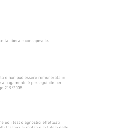
elta libera e consapevole.
ita e non può essere remunerata in
ne a pagamento è perseguibile per
gge 219/2005.
ne ed i test diagnostici effettuati
ti trasfusi ai malati e la tutela dello