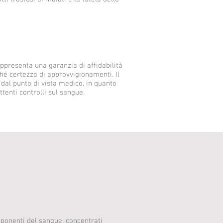
appresenta una garanzia di affidabilità
ché certezza di approvvigionamenti. Il
 dal punto di vista medico, in quanto
ttenti controlli sul sangue.
ponenti del sangue: concentrati