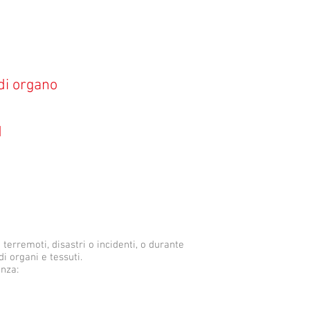
 di organo
d
terremoti, disastri o incidenti, o durante
i organi e tessuti.
enza: