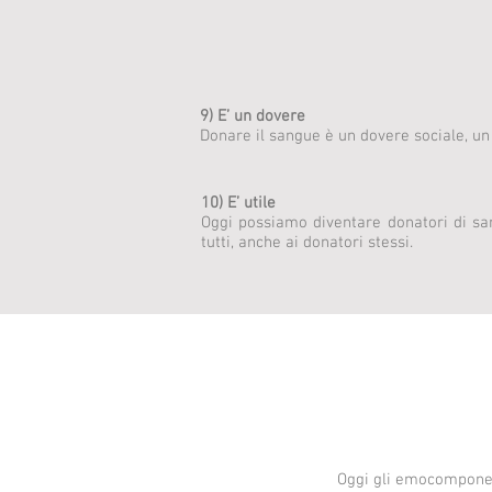
9) E’ un dovere
Donare il sangue è un dovere sociale, un 
10) E’ utile
Oggi possiamo diventare donatori di sa
tutti, anche ai donatori stessi.
Oggi gli emocomponent