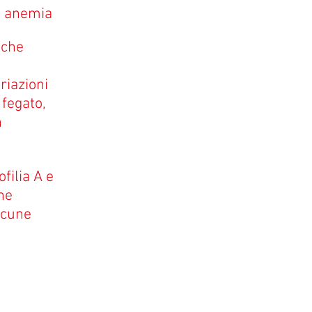
di anemia
iche
riazioni
 fegato,
n
filia A e
ne
lcune