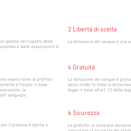
2 Libertà di scelta
no gestite nel rispetto della
La donazione del sangue è una sc
usionale e dalle associazioni di
4 Gratuità
o essere fonte di profitto;
La donazione del sangue è gratu
ponente è fissato in base
alcun modo. In Italia la donazio
reparazione, la
legge in base all’art. 22 della le
otti sanguigni.
6 Sicurezza
per il prelievo è sterile e
La gratuità, la visita pre-donazio
assicurano la sicurezza dei prodot