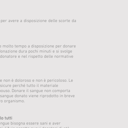
 per avere a disposizione delle scorte da
e molto tempo a disposizione per donare
donazione dura pochi minuti e si svolge
l donatore e nel rispetto delle normative
e non è doloroso e non è pericoloso. Le
sicure perché tutto il materiale
onouso. Donare il sangue non comporta
il sangue donato viene riprodotto in breve
ro organismo.
o tutti
angue bisogna essere sani e aver